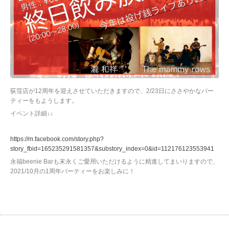
荻窪店が12周年を迎えさせていただきますので、2/23日にささやかなパー
ティーをもようします。
イベント詳細↓↓
https://m.facebook.com/story.php?
story_fbid=165235291581357&substory_index=0&id=112176123553941
永福beenie Barも末永くご愛用いただけるように精進してまいりますので、
2021/10月の1周年パーティーをお楽しみに！